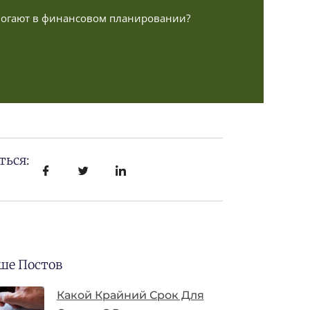
омогают в финансовом планировании?
ться:
ше Постов
Какой Крайний Срок Для