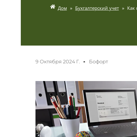
Дом
»
Бухгалтерский учет
»
Как
9 Октября 2024 Г.
Бофорт