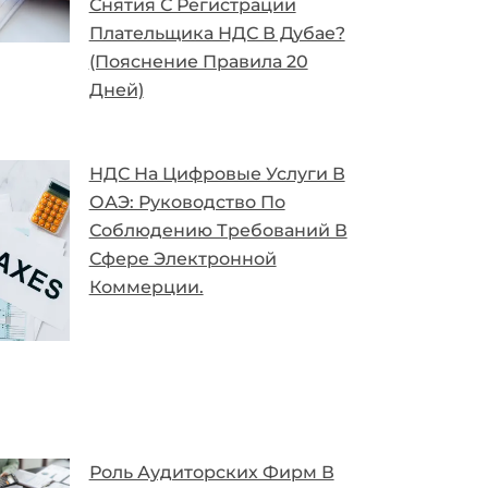
Снятия С Регистрации
Плательщика НДС В Дубае?
(Пояснение Правила 20
Дней)
НДС На Цифровые Услуги В
ОАЭ: Руководство По
Соблюдению Требований В
Сфере Электронной
Коммерции.
Роль Аудиторских Фирм В
Обеспечении Соблюдения
Требований
Корпоративного
Налогообложения В ОАЭ.